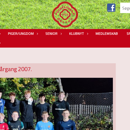
PIGER/UNGDOM
SENIOR
KLUBNYT
MEDLEMSKAB
S
 årgang 2007.