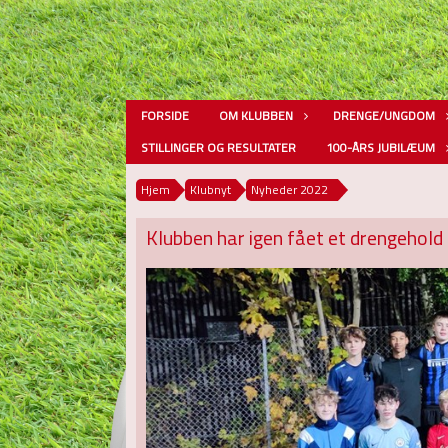
FORSIDE
OM KLUBBEN
DRENGE/UNGDOM
STILLINGER OG RESULTATER
100-ÅRS JUBILÆUM
Hjem
Klubnyt
Nyheder 2022
Klubben har igen fået et drengehold