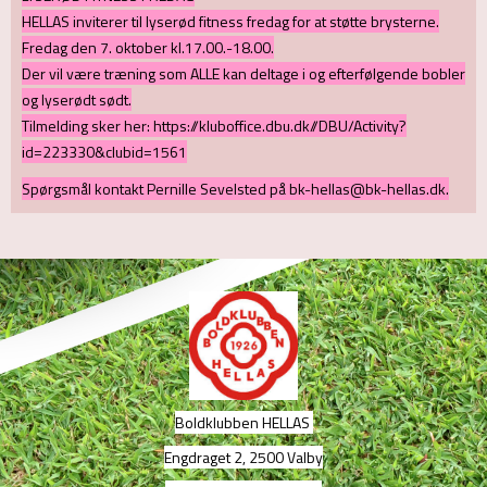
HELLAS inviterer til lyserød fitness fredag for at støtte brysterne.
Fredag den 7. oktober kl.17.00.-18.00.
Der vil være træning som ALLE kan deltage i og efterfølgende bobler
og lyserødt sødt.
Tilmelding sker her: https://kluboffice.dbu.dk//DBU/Activity?
id=223330&clubid=1561
Spørgsmål kontakt Pernille Sevelsted på bk-hellas@bk-hellas.dk.
Boldklubben HELLAS
Engdraget 2, 2500 Valby