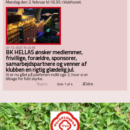
Mandag den 2. februar kl.18.30. i klubhuset.
20-12-2025 16:24:56
BK HELLAS ønsker medlemmer,
frivillige, forældre, sponsorer,
samarbejdspartnere og venner af
klubben en rigtig glædelig jul.
Vi er nu gået på juleferien indtil uge 2, hvor vi er
tilbage for fuld styrke.
Nyere
Ældre
Side 1 af 4